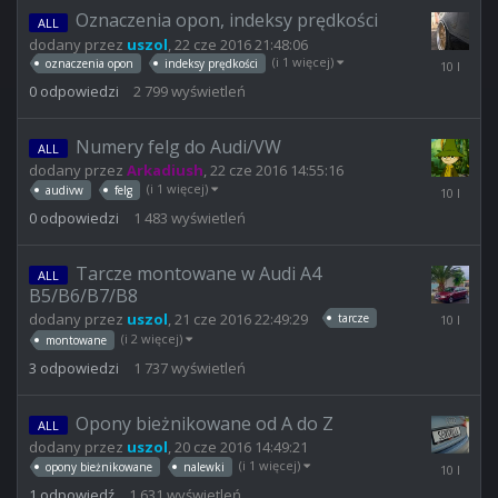
21:06:28
Oznaczenia opon, indeksy prędkości
ALL
dodany przez
uszol
,
22 cze 2016 21:48:06
22
(i 1 więcej)
oznaczenia opon
indeksy prędkości
cze
0
odpowiedzi
2 799
wyświetleń
2016
21:48:06
Numery felg do Audi/VW
ALL
dodany przez
Arkadiush
,
22 cze 2016 14:55:16
22
(i 1 więcej)
audivw
felg
cze
0
odpowiedzi
1 483
wyświetleń
2016
14:55:16
Tarcze montowane w Audi A4
ALL
B5/B6/B7/B8
22
dodany przez
uszol
,
21 cze 2016 22:49:29
tarcze
cze
(i 2 więcej)
montowane
2016
3
odpowiedzi
1 737
wyświetleń
06:37:32
Opony bieżnikowane od A do Z
ALL
dodany przez
uszol
,
20 cze 2016 14:49:21
21
(i 1 więcej)
opony bieżnikowane
nalewki
cze
1
odpowiedź
1 631
wyświetleń