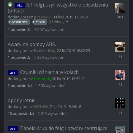
ET felgi, czyli wszystko o odsadzeniu
ALL
(offset)
27
dodany przez
grzes283
,
11 kwi 2015 12:34:54
cze
(i 1 więcej)
odsadzenie
et felgi
2016
1
odpowiedź
8 507
wyświetleń
00:40:20
Awaryjne pompy ABS.
dodany przez
Power-Kris
,
22 lis 2019 18:02:25
24
1
odpowiedź
5 329
wyświetleń
lis
2019
19:30:46
Czujniki ciśnienia w kołach
ALL
dodany przez
Dziadek
,
20 lip 2019 15:53:32
22
2
odpowiedzi
1 500
wyświetleń
lip
2019
11:58:57
opony letnie
dodany przez
VENUM
,
7 lip 2019 15:26:18
8
10
odpowiedzi
2 015
wyświetleń
lip
2019
06:34:23
Tabela śrub do felg i otwory centrujące
ALL