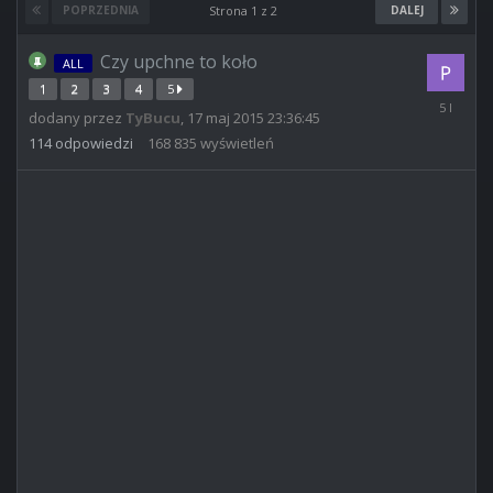
POPRZEDNIA
Strona 1 z 2
DALEJ
Czy upchne to koło
ALL
1
2
3
4
5
13
dodany przez
TyBucu
,
17 maj 2015 23:36:45
lis
2020
114
odpowiedzi
168 835
wyświetleń
15:36:06