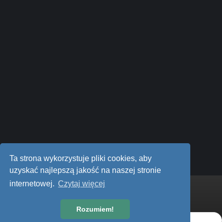
jcdesign
Theme by
Styl
Polityka prywatności
Ta strona wykorzystuje pliki cookies, aby
Powered by Invision Community
AudiTEAM.pl
uzyskać najlepszą jakość na naszej stronie
internetowej.
Czytaj więcej
Powiadomienie o plikach cookie
Warunki użytkowania
Rozumiem!
Akceptuję