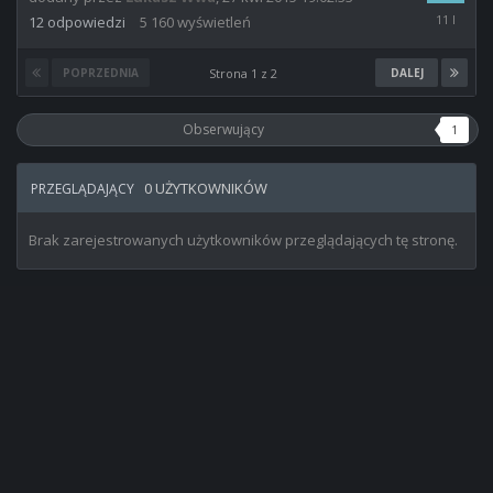
29
12
odpowiedzi
5 160
wyświetleń
kwi
2015
20:20:35
POPRZEDNIA
Strona 1 z 2
DALEJ
Obserwujący
1
0 UŻYTKOWNIKÓW
PRZEGLĄDAJĄCY
Brak zarejestrowanych użytkowników przeglądających tę stronę.