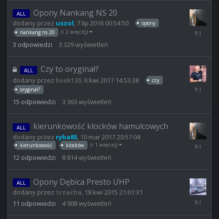
2017
23:58:19
Opony Nankang NS 20
ALL
dodany przez
uszol
,
7 lip 2016 00:54:50
opony
7
(i 2 więcej)
nankang ns 20
kwi
3
odpowiedzi
3 329
wyświetleń
2017
21:51:25
Czy to oryginał?
ALL
dodany przez
lisek120
,
6 kwi 2017 14:53:38
czy
6
oryginał?
kwi
15
odpowiedzi
3 363
wyświetleń
2017
19:44:45
kierunkowość klocków hamulcowych
ALL
dodany przez
ryba85
,
10 mar 2017 20:57:04
11
(i 1 więcej)
kierunkowość
klocków
mar
12
odpowiedzi
8 814
wyświetleń
2017
20:45:24
Opony Dębica Presto UHP
ALL
dodany przez
trzacha
,
18 kwi 2015 21:01:31
24
11
odpowiedzi
4 908
wyświetleń
sty
2017