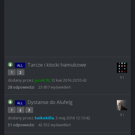
Tarcze i klocki hamulcowe
ALL
1
2
11
dodany przez
jacek70
,
12 kwi 2016 20:55:42
cze
2017
28
odpowiedzi
23 957
wyświetleń
02:18:42
Dystanse do Alufelg
ALL
1
2
3
7
dodany przez
Seikokilla
,
5 maj 2016 12:13:42
kwi
2017
51
odpowiedzi
42 352
wyświetleń
21:35:47