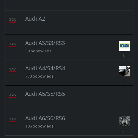
Audi A2
Audi A3/S3/RS3
39
odpowiedzi
11
lut
2020
Audi A4/S4/RS4
09:39:35
770
odpowiedzi
13
kwi
2023
Audi A5/S5/RS5
18:44:25
Audi A6/S6/RS6
106
odpowiedzi
25
wrz