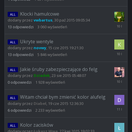
2016
07:38:28
Klocki hamulcowe
ALL
dodany przez
vwbartus
,
30 paź 2015 09:05:34
14
13
odpowiedzi
3 060
wyświetleń
gru
2015
13:52:28
Ukryte wentyle
ALL
dodany przez
novwy
,
15 cze 2015 19:21:30
8
13
odpowiedzi
5 846
wyświetleń
paź
2015
08:44:08
Jakie śruby zabezpieczające do felg
ALL
dodany przez
Dziadek
,
23 sie 2015 05:48:07
23
0
odpowiedzi
1 928
wyświetleń
sie
2015
05:48:07
Witam chciał bym zmienić kolor alufelg
ALL
dodany przez
Diabeł
,
19 cze 2015 12:36:30
20
6
odpowiedzi
2 233
wyświetleń
cze
2015
19:55:19
Kolor zacisków
ALL
dodany przez
Łukasz Wwa
,
27 kwi 2015 19:02:33