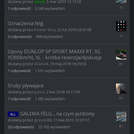
dodany przez
wladi
,
5 mar 2019 12:13:03
5
1
odpowiedź
3 249
wyświetleń
mar
2019
14:39:33
Oznaczenia felg.
dodany przez
Power-Kris
,
22 lut 2019 23:07:05
22
0
odpowiedzi
968
wyświetleń
lut
2019
23:07:05
Opony DUNLOP SP SPORT MAXXX RT, 92,
Y(300km/h), XL - krótka recenzja/dyskusja
20
dodany przez
iDaniel
,
19 maj 2018 19:39:59
maj
1
odpowiedź
1 231
wyświetleń
2018
15:02:46
Sruby pływajace
dodany przez
Junio
,
2 kwi 2018 16:17:59
2
1
odpowiedź
1 385
wyświetleń
kwi
2018
20:24:40
GALERIA FELG.....na czym jeździmy
ALL
dodany przez
grzes283
,
11 kwi 2015 12:07:37
29
20
odpowiedzi
15 702
wyświetleń
sie