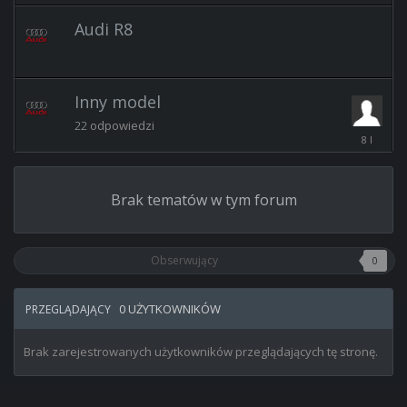
Audi R8
Inny model
22
odpowiedzi
22
cze
2018
21:49:05
Brak tematów w tym forum
Obserwujący
0
0 UŻYTKOWNIKÓW
PRZEGLĄDAJĄCY
Brak zarejestrowanych użytkowników przeglądających tę stronę.