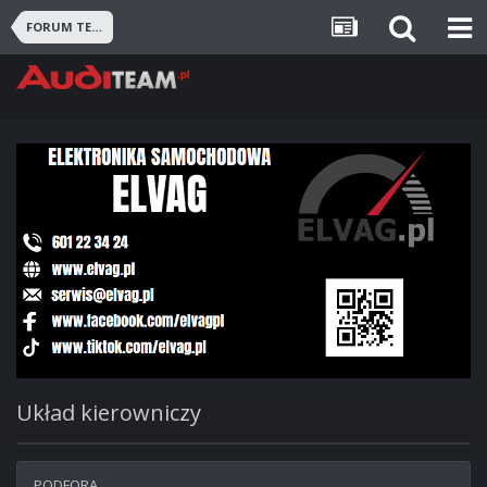
FORUM TECHNICZNE
Układ kierowniczy
PODFORA