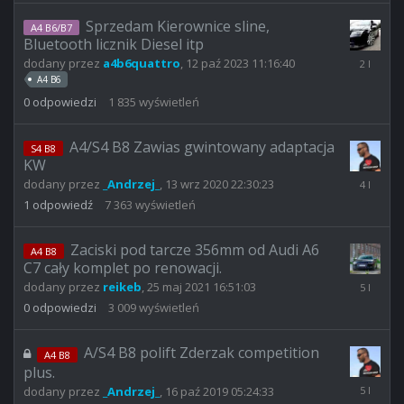
13:47:01
Sprzedam Kierownice sline,
A4 B6/B7
Bluetooth licznik Diesel itp
12
dodany przez
a4b6quattro
,
12 paź 2023 11:16:40
paź
A4 B6
2023
0
odpowiedzi
1 835
wyświetleń
11:16:40
A4/S4 B8 Zawias gwintowany adaptacja
S4 B8
KW
18
dodany przez
_Andrzej_
,
13 wrz 2020 22:30:23
sty
1
odpowiedź
7 363
wyświetleń
2022
10:11:37
Zaciski pod tarcze 356mm od Audi A6
A4 B8
C7 cały komplet po renowacji.
25
dodany przez
reikeb
,
25 maj 2021 16:51:03
maj
0
odpowiedzi
3 009
wyświetleń
2021
16:51:03
A/S4 B8 polift Zderzak competition
A4 B8
plus.
6
dodany przez
_Andrzej_
,
16 paź 2019 05:24:33
lut