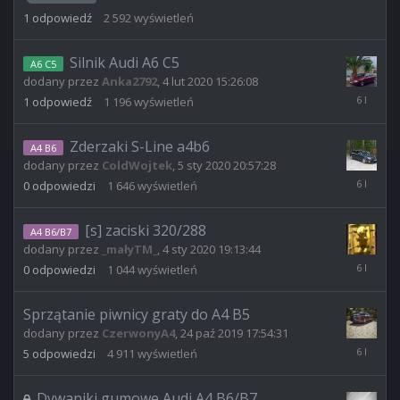
2020
1
odpowiedź
2 592
wyświetleń
12:14:10
Silnik Audi A6 C5
A6 C5
dodany przez
Anka2792
,
4 lut 2020 15:26:08
4
1
odpowiedź
1 196
wyświetleń
lut
2020
15:43:26
Zderzaki S-Line a4b6
A4 B6
dodany przez
ColdWojtek
,
5 sty 2020 20:57:28
5
0
odpowiedzi
1 646
wyświetleń
sty
2020
20:57:28
[s] zaciski 320/288
A4 B6/B7
dodany przez
_małyTM_
,
4 sty 2020 19:13:44
4
0
odpowiedzi
1 044
wyświetleń
sty
2020
19:13:44
Sprzątanie piwnicy graty do A4 B5
dodany przez
CzerwonyA4
,
24 paź 2019 17:54:31
4
5
odpowiedzi
4 911
wyświetleń
sty
2020
18:47:29
Dywaniki gumowe Audi A4 B6/B7