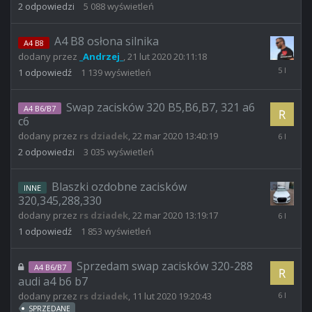
2
odpowiedzi
5 088
wyświetleń
2021
08:51:52
A4 B8 osłona silnika
A4 B8
dodany przez
_Andrzej_
,
21 lut 2020 20:11:18
13
1
odpowiedź
1 139
wyświetleń
wrz
2020
22:14:07
Swap zacisków 320 B5,B6,B7, 321 a6
A4 B6/B7
c6
22
dodany przez
rs dziadek
,
22 mar 2020 13:40:19
mar
2
odpowiedzi
3 035
wyświetleń
2020
17:03:36
Blaszki ozdobne zacisków
INNE
320,345,288,330
22
dodany przez
rs dziadek
,
22 mar 2020 13:19:17
mar
1
odpowiedź
1 853
wyświetleń
2020
13:22:18
Sprzedam swap zacisków 320-288
A4 B6/B7
audi a4 b6 b7
22
dodany przez
rs dziadek
,
11 lut 2020 19:20:43
lut
SPRZEDANE