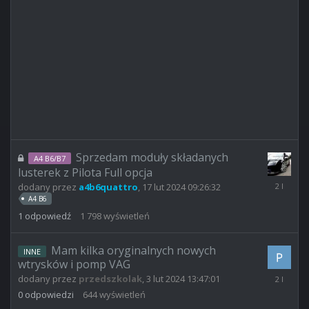
Sprzedam moduły składanych
A4 B6/B7
lusterek z Pilota Full opcja
20
dodany przez
a4b6quattro
,
17 lut 2024 09:26:32
mar
A4 B6
2024
1
odpowiedź
1 798
wyświetleń
08:23:53
Mam kilka oryginalnych nowych
INNE
wtrysków i pomp VAG
3
dodany przez
przedszkolak
,
3 lut 2024 13:47:01
lut
0
odpowiedzi
644
wyświetleń
2024