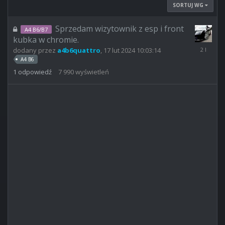
SORTUJ WG
Sprzedam wizytownik z esp i front
A4 B6/B7
kubka w chromie.
24
dodany przez
a4b6quattro
,
17 lut 2024 10:03:14
maj
A4 B6
2024
1
odpowiedź
7 990
wyświetleń
08:49:58