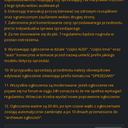
z tego tytułu wobec auditeam.pl
6. Dokonując transakcji proszę kierować się zdrowym rozsądkiem
oraz ograniczonym zaufaniem wobec drugiej strony.
7. Zabronione jest komentowanie ceny sprzedawanego przedmiotu.
Jest to indywidualna sprawa sprzedajacego.
8. Za nie stosowanie się do pkt. 7 regulaminu będzie nagroda w
postaci ostrzeżenia.
9. Wystawiając ogłoszenie w dziale "części AUDI" ,"części inne" oraz
"auto" koniecznie w temacie przed nazwą umieść prefix jakiego
modelu dotyczy sprzedaż.
10. W przypadku sprzedaży przedmiotu należy obowiązkowo
edytować ogłoszenie zmieniając prefix tematu na "SPRZEDANY"
11. Wszystkie ogłoszenia są moderowane. Jeżeli ogłoszenie nie
pojawi się na forum w ciągu 24h oznacza to że nie spełnia wymagań
regulaminu. Wówczas trzeba wysłać nowe poprawione ogłoszenie.
12. Ogłoszenia ważne są 30 dni, po tym czasie wątki z ogłoszeniami
zostają automatycznie zamknięte a po 10 dniach przeniesione do
"archiwum ogłoszeń".