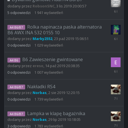
dodany przez
RobsonSNC
,
3 lis 2019 20:00:57
22
5
odpowiedzi
1 941
wyświetleń
lis
2019
15:33:15
Rolka napinacza paska alternatora
A4 B6/B7
B6 AWX INA 532 0155 10
23
dodany przez
Marky2552
,
23 paź 2019 15:06:51
paź
0
odpowiedzi
1 029
wyświetleń
2019
15:06:51
B6 Zawieszenie gwintowane
A4 B6
dodany przez
ereso
,
14 paź 2019 20:38:35
14
0
odpowiedzi
1 007
wyświetleń
paź
2019
20:38:35
Nakładki RS4
A4 B6/B7
dodany przez
Norbas
,
2 sie 2019 12:20:15
2
0
odpowiedzi
1 739
wyświetleń
sie
2019
12:20:15
Lampka w klapę bagażnika
A4 B6/B7
dodany przez
Norbas
,
29 lip 2019 10:18:05
2
3
odpowiedzi
1 783
wyświetleń