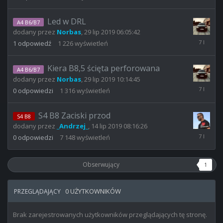
sie
2019
05:02:26
Led w DRL
A4 B6/B7
dodany przez
Norbas
,
29 lip 2019 06:05:42
29
1
odpowiedź
1 226
wyświetleń
lip
2019
21:30:12
Kiera B8,5 ścięta perforowana
A4 B6/B7
dodany przez
Norbas
,
29 lip 2019 10:14:45
29
0
odpowiedzi
1 316
wyświetleń
lip
2019
10:14:45
S4 B8 Zaciski przod
S4 B8
dodany przez
_Andrzej_
,
14 lip 2019 08:16:26
14
0
odpowiedzi
7 148
wyświetleń
lip
2019
08:16:26
Obserwujący
1
0 UŻYTKOWNIKÓW
PRZEGLĄDAJĄCY
Brak zarejestrowanych użytkowników przeglądających tę stronę.