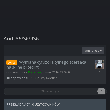
Audi A6/S6/RS6
SORTUJ WG
Wymiana dyfuzora tylnego zderzaka
A6 C6
na s-line przedlift
6
dodany przez
Dziadek
,
5 mar 2016 13:07:05
mar
10
odpowiedzi
15 825
wyświetleń
2016
10:54:01
Obserwujący
0
0 UŻYTKOWNIKÓW
PRZEGLĄDAJĄCY