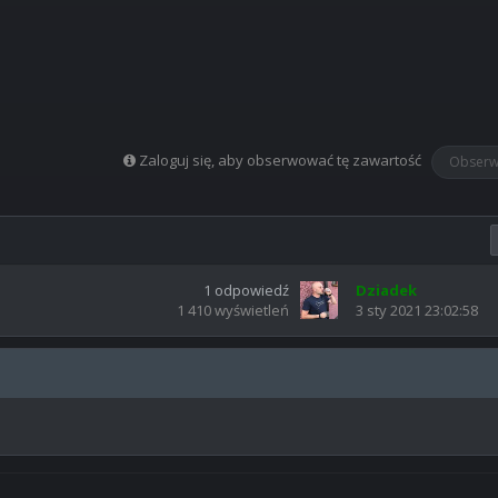
Zaloguj się, aby obserwować tę zawartość
Obserw
1
odpowiedź
Dziadek
1 410
wyświetleń
3 sty 2021 23:02:58