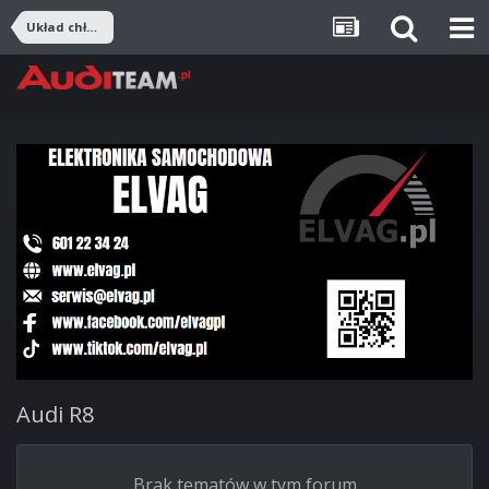
Układ chłodzenia, klimatyzacja, ogrzewanie
Audi R8
Brak tematów w tym forum