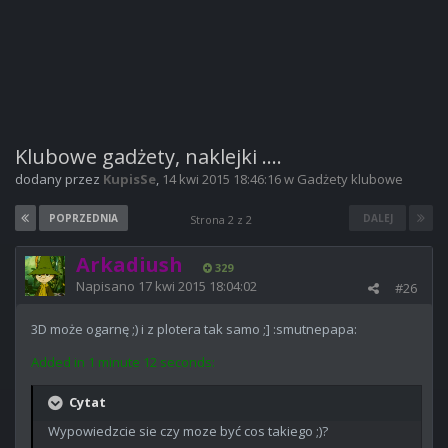
Klubowe gadżety, naklejki ....
dodany przez
KupisSe
,
14 kwi 2015 18:46:16
w
Gadżety klubowe
POPRZEDNIA
DALEJ
Strona 2 z 2
Arkadiush
329
Napisano
17 kwi 2015 18:04:02
#26
3D może ogarnę ;) i z plotera tak samo ;] :smutnepapa:
Added in 1 minute 12 seconds:
Cytat
Wypowiedzcie sie czy moze być cos takiego ;)?