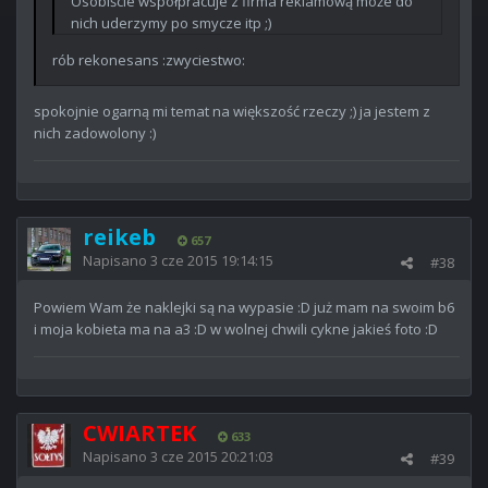
Osobiście współpracuje z firma reklamową może do
nich uderzymy po smycze itp ;)
rób rekonesans :zwyciestwo:
spokojnie ogarną mi temat na większość rzeczy ;) ja jestem z
nich zadowolony :)
reikeb
657
Napisano
3 cze 2015 19:14:15
#38
Powiem Wam że naklejki są na wypasie :D już mam na swoim b6
i moja kobieta ma na a3 :D w wolnej chwili cykne jakieś foto :D
CWIARTEK
633
Napisano
3 cze 2015 20:21:03
#39