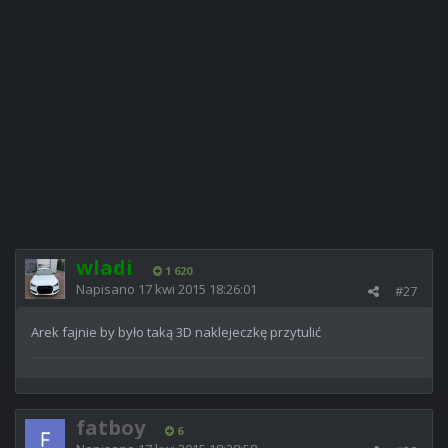
wladi
1 620
Napisano
17 kwi 2015 18:26:01
#27
Arek fajnie by było taką 3D naklejeczkę przytulić
fatboy
6