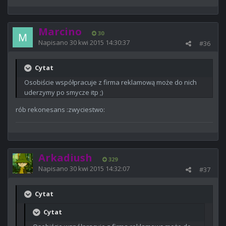
Marcino
30
Napisano
30 kwi 2015 14:30:37
#36
Cytat
Osobiście współpracuje z firma reklamową może do nich
uderzymy po smycze itp ;)
rób rekonesans :zwyciestwo:
Arkadiush
329
Napisano
30 kwi 2015 14:32:07
#37
Cytat
Cytat