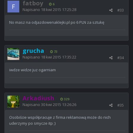
fatboy
6
Napisano
18 kwi 2015 17:25:28
#33
No masz na odjazdowenaklejki.pl po 6 PLN za sztukę
grucha
73
Napisano
18 kwi 2015 17:35:22
#34
iwdze widze juz ogarniam
Arkadiush
329
Napisano
30 kwi 2015 13:26:26
#35
Osobiście współpracuje z firma reklamową może do nich
uderzymy po smycze itp ;)