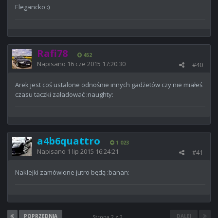
Elegancko :)
Rafi78
452
Napisano
16 cze 2015 17:20:30
#40
Arek jest coś ustalone odnośnie innych gadżetów czy nie miałeś
czasu taczki załadować :naughty:
a4b6quattro
1 023
Napisano
1 lip 2015 16:24:21
#41
Naklejki zamówione jutro będą :banan:
POPRZEDNIA
DALEJ
Strona 2 z 2