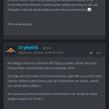
konkretnym brzmieniu i ewentualnie większej mocy to tak jak
chłopaki napisali wyżej będzie potrzebny wzmacniacz
iPhone wladiego
trybekk
254
Napisano
30 mar 2018 04:16:05
#10
Na allegro mozna czasem trafić fajną uzywke. Mnie skrzynia
blaupunkta i wzmacniacz jbl kosztowały 250zł.
Do tego doszły nowe 2 drożne pioneery i gwizdki na przód i bylo
bardzo dobrze jakościowo jak na budżetowe car audio, całość
sie zamknęła w 600zł ;)
ale sprawa podstawowa przy montowaniu car audio to mata
wygluszajaca na drzwi ;)