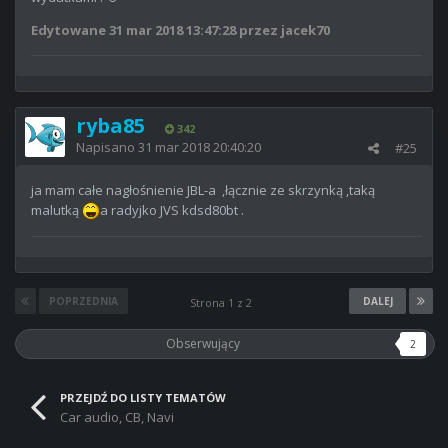
Edytowane
31 mar 2018 13:47:28
przez jacek70
ryba85
342
Napisano
31 mar 2018 20:40:20
#25
ja mam całe nagłośnienie JBL-a ,łącznie ze skrzynką ,taką
malutką
a radyjko JVS kdsd80bt .
POPRZEDNIA
DALEJ
Strona 1 z 2
Obserwujący
2
PRZEJDŹ DO LISTY TEMATÓW
Car audio, CB, Navi