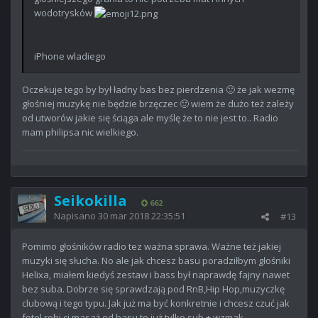
wodotrysków
iPhone wladiego
Oczekuje tego by był ładny bas bez pierdzenia 🙂 że jak wezmę
głośniej muzykę nie będzie brzęczec 🙂 wiem że dużo też zależy
od utworów jakie się ściąga ale myślę że to nie jest to.. Radio
mam philipsa nic wielkiego.
Seikokilla
662
Napisano
30 mar 2018 22:35:51
#13
Pomimo głośników radio tez ważna sprawa. Ważne też jakiej
muzyki się słucha. No ale jak chcesz basu poradziłbym głośniki
Helixa, miałem kiedyś zestaw i bass był naprawdę fajny nawet
bez suba. Dobrze się sprawdzają pod RnB,Hip Hop,muzyczkę
clubową i tego typu. Jak już ma być konkretnie i chcesz czuć jak
fotel robi ci masaż od basu to już tylko sub + wzmak.