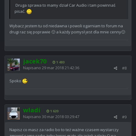
Druga sprawa to mamy dział Car Audio i tam powinnaś
pisać.
Wybacz jestem tu od niedawna i powoli ogarniam to forum na
drugi raz się poprawie 🙂 a każdy pomysł jest dla mnie cenny🙂
jacek70
1 480
Napisano
29 mar 2018 21:42:36
#8
Spoko
wladi
1 620
Napisano
30 mar 2018 03:29:47
#9
Napisz co masz za radio bo to też ważne czasem wystarczy
zmienić samo radio żeby lepiej grało ale jeżeli zależy Ci na