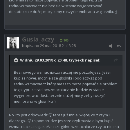
radio/wzmacniacz nie bedzie w stanie wygenerować
dostatecznie dużej mocy zeby ruszyć membrana w glosniku ;)
Gusia_aczy
105
Napisano
29 mar 2018 21:13:28
#5
W dniu 29.03.2018 o 20:48, trybekk napisał:
Bez nowego wzmacniacza raczej nie poszalejesz. Jeżeli
kupisz nowe, mocniejsze głośniki i podłączysz pod
radio/wzmacniacz który masz to moze pojawić sie problem
tego typu ze radio/wzmacniacz nie bedzie w stanie
wygenerować dostatecznie dużej mocy zeby ruszyć
membrana w glosniku ;)
No i to jest odpowiedź 🙂 teraz już mniej więcej co z czym i
dlaczego.. 🙂 to pomarudze jeszcze czyli musiała bym kupić
wzmacniacz a są jakieś szczególne wzmacniacze czy to nie ma