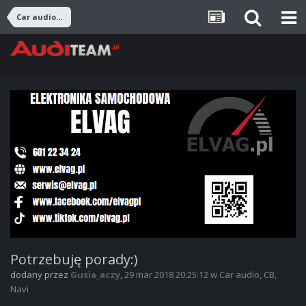
Car audio, CB, Navi
Potrzebuję porady:)
dodany przez
Gusia_aczy
,
29 mar 2018 20:25:12
w
Car audio, CB,
Navi