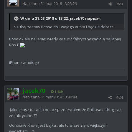
Napisano
31 mar 2018 13:23:29
#23
W dniu 31.03.2018 o 13:22, jacek70 napisał:
Szukaj zestaw Boose do Twojego autka i będzie dobrze.
Bose ok ale najlepiej wtedy wrzucić fabryczne radio a najlepiej
Rns-E
iPhone wladiego
jacek70
1 480
Napisano
31 mar 2018 13:40:44
#24
Jakie masz to radio bo raz przeczytalem że Philipsa a drugi raz
że fabryczne ??
Odnośnie Rns-e jest bajka , ale to wiąże się w większymi
wydatkami . ☺