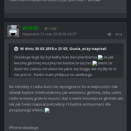
wladi
1 620
Napisano
31 mar 2018 05:24:37
#14
W dniu 30.03.2018 o 21:03, Gusia_aczy napisał:
Oczekuje tego by był ładny bas bez pierdzenia
że jak
wezmę głośniej muzykę nie będzie brzęczec
wiem że
dużo też zależy od utworów jakie się ściąga ale myślę że to
nie jest to.. Radio mam philipsa nic wielkiego.
No niestety z radia dużo nie wyciągniesz bo w większości i tak
dźwięk będzie zniekształcony jak weźmiesz głośniej, żeby samo
radio w miarę grało to musisz dać o wiele mocniejsze głośniki ale
tak jak Seiko napisał potrzebny Ci będzie wzmacniacz dla
pożądanego efektu
iPhone wladiego