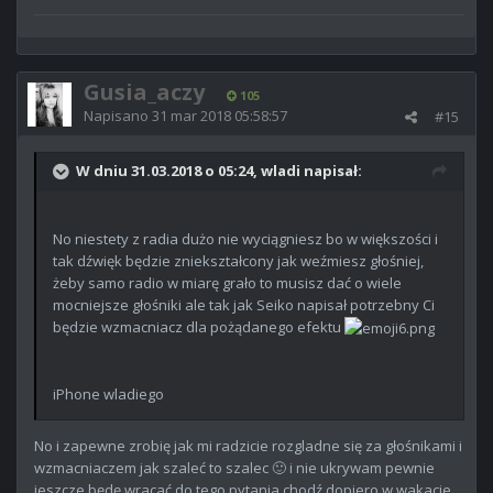
Gusia_aczy
105
Napisano
31 mar 2018 05:58:57
#15
W dniu 31.03.2018 o 05:24, wladi napisał:
No niestety z radia dużo nie wyciągniesz bo w większości i
tak dźwięk będzie zniekształcony jak weźmiesz głośniej,
żeby samo radio w miarę grało to musisz dać o wiele
mocniejsze głośniki ale tak jak Seiko napisał potrzebny Ci
będzie wzmacniacz dla pożądanego efektu
iPhone wladiego
No i zapewne zrobię jak mi radzicie rozgladne się za głośnikami i
wzmacniaczem jak szaleć to szalec 🙂 i nie ukrywam pewnie
jeszcze będę wracać do tego pytania chodź dopiero w wakacje