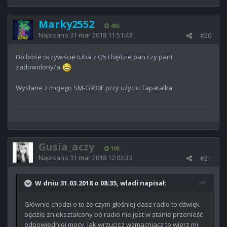
Marky2552
485
Napisano
31 mar 2018 11:51:43
#20
Do bose oczywiście tuba z Q5 i będzie pan czy pani
zadowolony/a
Wysłane z mojego SM-G930F przy użyciu Tapatalka
Gusia_aczy
105
Napisano
31 mar 2018 12:03:33
#21
W dniu 31.03.2018 o 08:35, wladi napisał:
Głównie chodzi o to że czym głośniej dasz radio to dźwięk
będzie zniekształcony bo radio nie jest w stanie przenieść
odpowiedniej mocy. Jak wrzucisz wzmacniacz to wierz mi