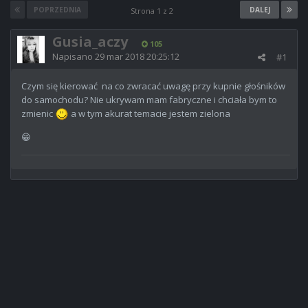
POPRZEDNIA
DALEJ
Strona 1 z 2
Gusia_aczy
105
Napisano
29 mar 2018 20:25:12
#1
Czym się kierować na co zwracać uwagę przy kupnie głośników
do samochodu? Nie ukrywam mam fabryczne i chciała bym to
zmienic
a w tym akurat temacie jestem zielona
😁