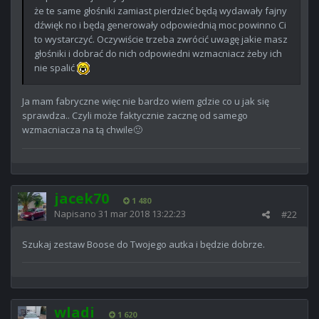
że te same głośniki zamiast pierdzieć będą wydawały fajny
dźwięk no i będą generowały odpowiednią moc powinno Ci
to wystarczyć. Oczywiście trzeba zwrócić uwagę jakie masz
głośniki i dobrać do nich odpowiedni wzmacniacz żeby ich
nie spalić
Ja mam fabryczne więc nie bardzo wiem gdzie co u jak się
sprawdza.. Czyli może faktycznie zacznę od samego
wzmacniacza na tą chwile🙂
jacek70
1 480
Napisano
31 mar 2018 13:22:23
#22
Szukaj zestaw Boose do Twojego autka i będzie dobrze.
wladi
1 620