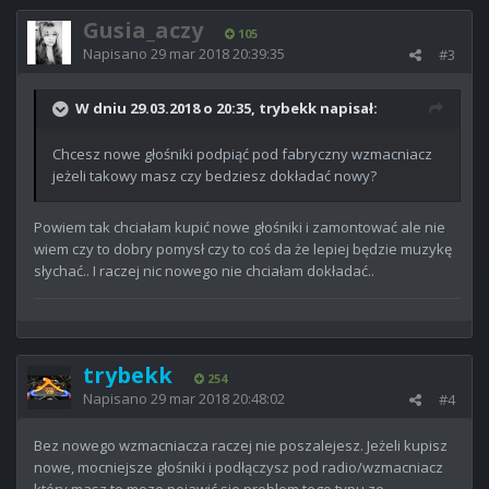
Gusia_aczy
105
Napisano
29 mar 2018 20:39:35
#3
W dniu 29.03.2018 o 20:35, trybekk napisał:
Chcesz nowe głośniki podpiąć pod fabryczny wzmacniacz
jeżeli takowy masz czy bedziesz dokładać nowy?
Powiem tak chciałam kupić nowe głośniki i zamontować ale nie
wiem czy to dobry pomysł czy to coś da że lepiej będzie muzykę
słychać.. I raczej nic nowego nie chciałam dokładać..
trybekk
254
Napisano
29 mar 2018 20:48:02
#4
Bez nowego wzmacniacza raczej nie poszalejesz. Jeżeli kupisz
nowe, mocniejsze głośniki i podłączysz pod radio/wzmacniacz
który masz to moze pojawić sie problem tego typu ze