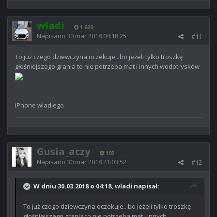
wladi
1 620
Napisano
30 mar 2018 04:18:25
#11
To już czego dziewczyna oczekuje...bo jeżeli tylko troszkę
głośniejszego grania to nie potrzeba mat i innych wodotrysków
iPhone wladiego
Gusia_aczy
105
Napisano
30 mar 2018 21:03:52
#12
W dniu 30.03.2018 o 04:18, wladi napisał:
To już czego dziewczyna oczekuje...bo jeżeli tylko troszkę
głośniejszego grania to nie potrzeba mat i innych