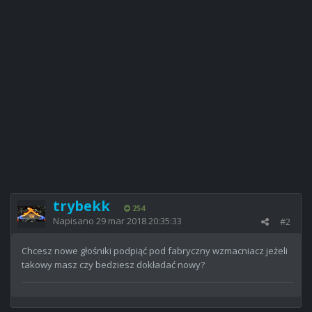
trybekk
254
Napisano
29 mar 2018 20:35:33
#2
Chcesz nowe głośniki podpiąć pod fabryczny wzmacniacz jeżeli
takowy masz czy bedziesz dokładać nowy?