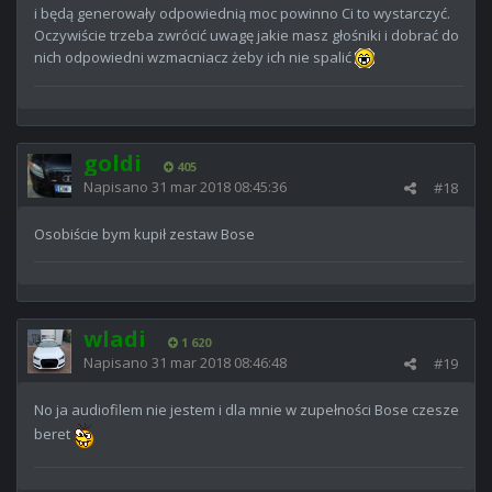
i będą generowały odpowiednią moc powinno Ci to wystarczyć.
Oczywiście trzeba zwrócić uwagę jakie masz głośniki i dobrać do
nich odpowiedni wzmacniacz żeby ich nie spalić
goldi
405
Napisano
31 mar 2018 08:45:36
#18
Osobiście bym kupił zestaw Bose
wladi
1 620
Napisano
31 mar 2018 08:46:48
#19
No ja audiofilem nie jestem i dla mnie w zupełności Bose czesze
beret