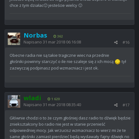
chce z tym działac🙂 jesteście wielcy 🙂
Norbas
362
Napisano
31 mar 2018 06:16:08
#16
Obecne radia nie są takie tragiczne wiec na przednie
głośniki powinny starczyć o ile nie szaleje się z ich mocą
tył
zazwyczaj podpinasz pod wzmacniacz i jest ok.
wladi
1 620
Napisano
31 mar 2018 08:35:40
#17
Głównie chodzi o to że czym głośniej dasz radio to dźwięk będzie
zniekształcony bo radio nie jest w stanie przenieść
odpowiedniej mocy. Jak wrzucisz wzmacniacz to wierz mi że te
same głośniki zamiast pierdzieć będą wydawały fajny dźwięk no