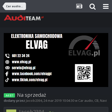
Car audio, CB, Navi
Na sprzedaż
A4 B7
dodany przez
Jacob2304
,
24 mar 2019 10:04:30
w
Car audio, CB, Navi
Jacob2304