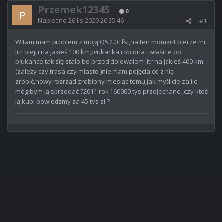
Przemek12345
0
Napisano
26 lis 2020 20:35:46
#1
Witam,mam problem z moją Q5 2.0 tfsi,na ten moment bierze mi
litr oleju na jakieś 100 km,płukanka robiona i właśnie po
płukance tak się stało bo przed dolewalem litr na jakieś 400 km
(zależy czy trasa czy miasto )nie mam pojęcia co z nią
zrobić,nowy rozrząd zrobiony miesiąc temu,jak myślicie za ile
mógłbym ją sprzedać ?2011 rok 160000 tys przejechane ,czy ktoś
ją kupi powiedzmy za 45 tys zł ?