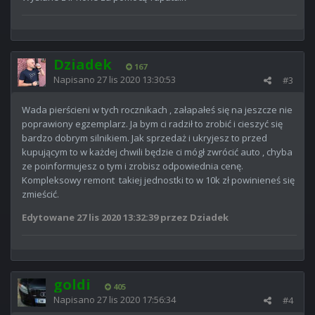
Dziadek
167
Napisano
27 lis 2020 13:30:53
#3
Wada pierścieni w tych rocznikach , załapałeś się na jeszcze nie
poprawiony egzemplarz. Ja bym ci radził to zrobić i cieszyć się
bardzo dobrym silnikiem. Jak sprzedaż i ukryjesz to przed
kupującym to w każdej chwili będzie ci mógł zwrócić auto , chyba
ze poinformujesz o tym i zrobisz odpowiednia cenę.
Kompleksowy remont takiej jednostki to w 10k zł powinieneś się
zmieścić.
Edytowane
27 lis 2020 13:32:39
przez Dziadek
goldi
405
Napisano
27 lis 2020 17:56:34
#4