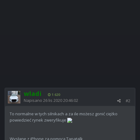
wladi
1 620
Napisano
26 lis 2020 20:46:02
#2
To normalne w tych silnikach a za ile możesz gonić ciężko
powiedzieć rynek zweryfikuje
Wysłane z iPhone za pomocą Tapatalk