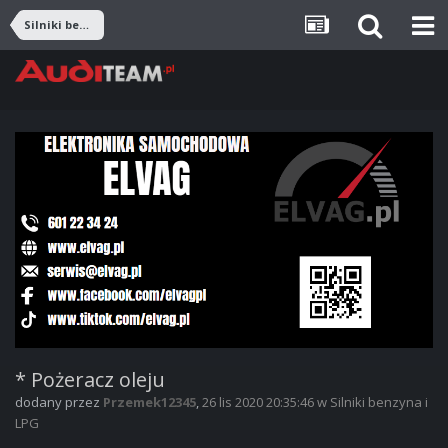
Silniki benzyna i LPG
* Pożeracz oleju
dodany przez
Przemek12345
,
26 lis 2020 20:35:46
w
Silniki benzyna i
LPG