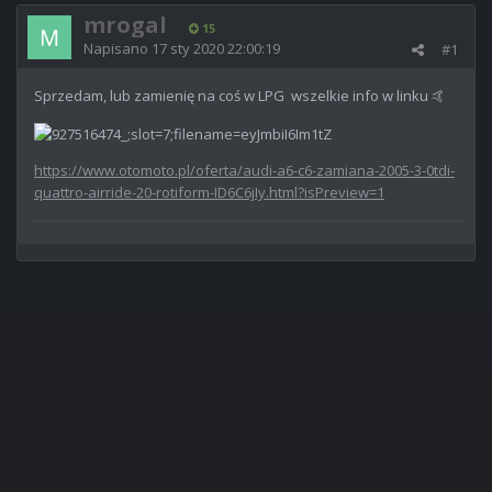
mrogal
15
Napisano
17 sty 2020 22:00:19
#1
Sprzedam, lub zamienię na coś w LPG wszelkie info w linku
🤙
https://www.otomoto.pl/oferta/audi-a6-c6-zamiana-2005-3-0tdi-
quattro-airride-20-rotiform-ID6C6jIy.html?isPreview=1