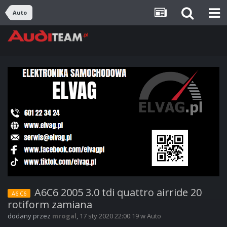
Auto
A6C6 2005 3.0 tdi quattro airride 20
A6 C6
rotiform zamiana
dodany przez
mrogal
,
17 sty 2020 22:00:19
w
Auto