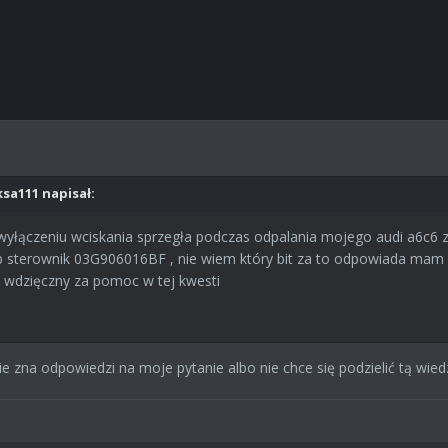
ksa111 napisał:
wyłączeniu wciskania sprzegła podczas odpalania mojego audi a6c6 
 blb sterownik 03G906016BF , nie wiem który bit za to odpowiada mam
m wdzięczny za pomoc w tej kwesti
e zna odpowiedzi na moje pytanie albo nie chce się podzielić tą wie