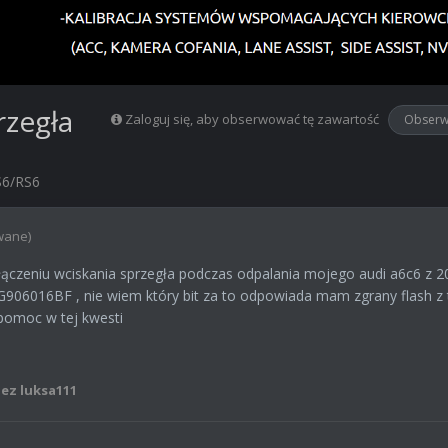
rzegła
Zaloguj się, aby obserwować tę zawartość
Obserw
S6/RS6
wane)
łączeniu wciskania sprzegła podczas odpalania mojego audi a6c6 z 20
 03G906016BF , nie wiem który bit za to odpowiada mam zgrany flash z
 pomoc w tej kwesti
ez luksa111