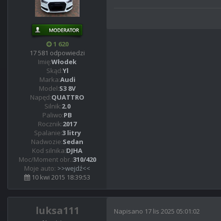
1 620
17 581 odpowiedzi
Imię:
Włodek
Skąd:
Yl
Marka:
Audi
Model:
S3 8V
Napęd:
QUATTRO
Silnik:
2.0
Paliwo:
PB
Rocznik:
2017
Spalanie:
3 litry
Nadwozie:
Sedan
Kod silnika:
DJHA
Moc/Moment obr.:
310/420
Moje auto:
>>wejdź<<
10 kwi 2015 18:39:53
luksa111
Napisano
17 lis 2025 05:01:02