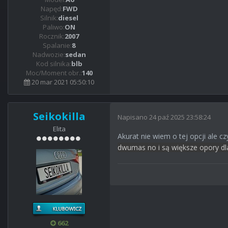
Napęd:
FWD
Silnik:
diesel
Paliwo:
ON
Rocznik:
2007
Spalanie:
8
Nadwozie:
sedan
Kod silnika:
blb
Moc/Moment obr.:
140
20 mar 2021 05:50:10
Seikokilla
Napisano
24 paź 2025 23:58:24
Elita
Akurat nie wiem o tej opcji ale c
dwumas no i są większe opory dla
662