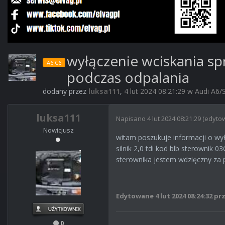
wyłączenie wciskania sp
A6 C6
podczas odpalania
dodany przez
luksa111
,
4 lut 2024 08:21:29
w
Audi A6/
luksa111
Napisano
4 lut 2024 08:21:29
(edyto
Nowicjusz
witam poszukuje informacji o wy
silnik 2,0 tdi kod blb sterownik
sterownika jestem wdzięczny za
Edytowane
4 lut 2024 08:24:32
prz
0