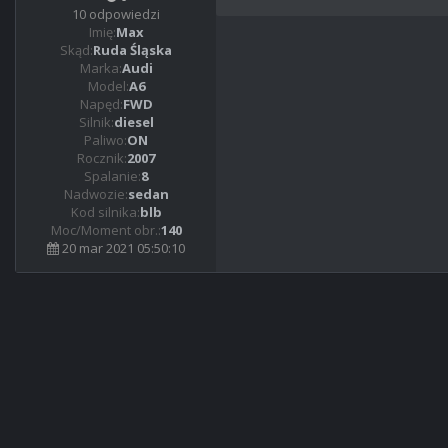
10 odpowiedzi
Imię:
Max
Skąd:
Ruda Śląska
Marka:
Audi
Model:
A6
Napęd:
FWD
Silnik:
diesel
Paliwo:
ON
Rocznik:
2007
Spalanie:
8
Nadwozie:
sedan
Kod silnika:
blb
Moc/Moment obr.:
140
20 mar 2021 05:50:10