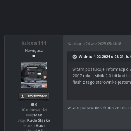
luksa111
Napisano
24 wrz 2025 05:14:18
Nowicjusz
W dniu 4.02.2024 o 08:21, lu
witam poszukuje informacji o 
2007 roku , silnik 2,0 tdi kod
flash z tego sterownika jeste
0
witam ponownie szkoda że nikt ni
10 odpowiedzi
Imię:
Max
Skąd:
Ruda Śląska
Marka:
Audi
Model:
A6