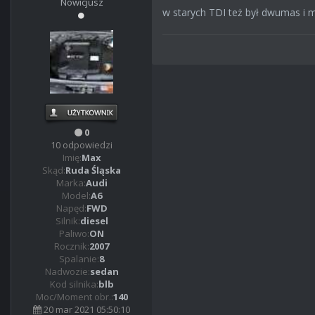
Nowicjusz
w starych TDI też był dwumas i m
0
10 odpowiedzi
Imię:
Max
Skąd:
Ruda Śląska
Marka:
Audi
Model:
A6
Napęd:
FWD
Silnik:
diesel
Paliwo:
ON
Rocznik:
2007
Spalanie:
8
Nadwozie:
sedan
Kod silnika:
blb
Moc/Moment obr.:
140
20 mar 2021 05:50:10