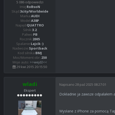
5 086 odpowiedzi
Imię:
RoBsoN
Skąd:
3city/Worldwide
Marka:
AUDI
Model:
A38P
Napęd:
QUATTRO
Silnik:
3.2
Paliwo:
PB
Rocznik:
2005
Spalanie:
Lajcik :)
Nadwozie:
Sportback
Kod silnika:
BMJ
Moc/Moment obr.:
250
Moje auto:
>>wejdź<<
29 kwi 2015 20:15:50
wladi
Napisano
28 paź 2025 08:27:01
Ekspert
Dokładnie ja zawsze odpalałem a
Wysłane z iPhone za pomocą Tap