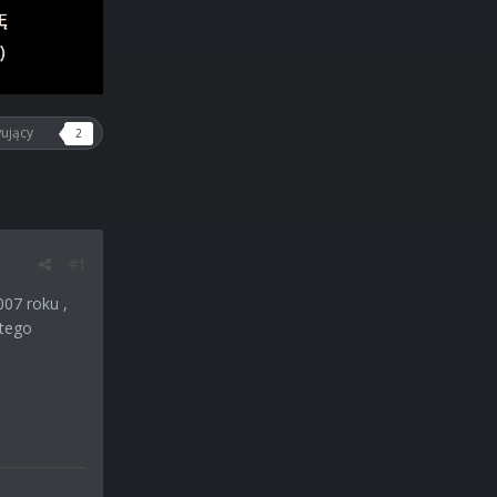
ujący
2
#1
07 roku ,
 tego