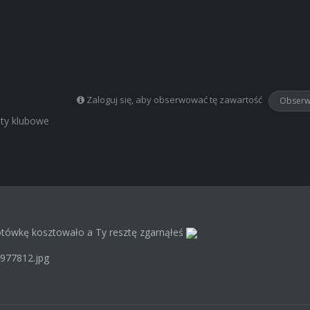
M
Zaloguj się, aby obserwować tę zawartość
Obserw
ty klubowe
łotówkę kosztowało a Ty resztę zgarnąłeś