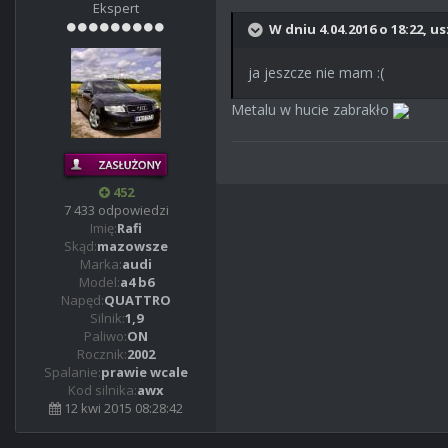
Ekspert
W dniu 4.04.2016 o 18:22, us
ja jeszcze nie mam :(
Metalu w hucie zabrakło
452
7 433 odpowiedzi
Imię:
Rafi
Skąd:
mazowsze
Marka:
audi
Model:
a4 b6
Napęd:
QUATTRO
Silnik:
1,9
Paliwo:
ON
Rocznik:
2002
Spalanie:
prawie wcale
Kod silnika:
awx
12 kwi 2015 08:28:42