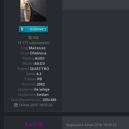
525
13 171 odpowiedzi
Imię:
Mateusz
Skąd:
Oleśnica
Marka:
AUDI
Model:
A8 D3
Napęd:
QUATTRO
Silnik:
4.2
Paliwo:
PB
Rocznik:
2002
Spalanie:
ile wleje
Nadwozie:
Sedan
Moc/Moment obr.:
335/430
16 kwi 2015 18:02:02
Rafi78
Napisano
4 kwi 2016 18:26:22