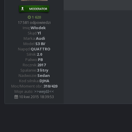
1 620
17 581 odpowiedzi
Imię:
Włodek
Skąd:
Yl
Marka:
Audi
Model:
S3 8V
Napęd:
QUATTRO
Silnik:
2.0
Paliwo:
PB
Rocznik:
2017
Spalanie:
3 litry
Nadwozie:
Sedan
Kod silnika:
DJHA
Moc/Moment obr.:
310/420
Moje auto:
>>wejdź<<
10 kwi 2015 18:39:53