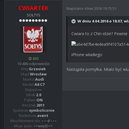
CWIARTEK
Napisano
4 kwi 2016 19:15:51
SOŁTYS
W dniu 4.04.2016 o 18:07, wl
Cwiara to z Chin idzie? Pewni
iPhone wladiego
633
10 486 odpowiedzi
Imię:
Grzesiek
Nastąpiła pomyłka. Miało być wŁa
Skąd:
Wrocław
Marka:
Audi
Model:
A6 C7
Napęd:
---
Silnik:
2.0
Paliwo:
ON
Rocznik:
2011
Spalanie:
symbolicznie
Nadwozie:
avant
Moc/Moment obr.:
- - -/ - - -
Moje auto:
>>wejdź<<