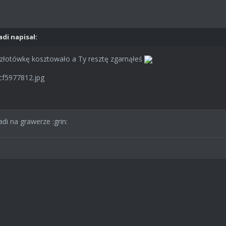
adi napisał:
e złotówkę kosztowało a Ty resztę zgarnąłeś
di na grawerze :grin: