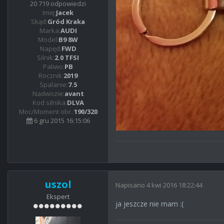
20 719 odpowiedzi
Imię:
Jacek
Skąd:
Gród Kraka
Marka:
AUDI
Model:
B9 8W
Napęd:
FWD
Silnik:
2.0 TFSI
Paliwo:
PB
Rocznik:
2019
Spalanie:
7.5
Nadwozie:
avant
Kod silnika:
DLVA
Moc/Moment obr.:
190/320
6 gru 2015 16:15:06
uszol
Napisano
4 kwi 2016 18:22:44
Ekspert
ja jeszcze nie mam :(