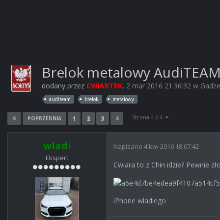
Brelok metalowy AudiTEA
dodany przez
CWIARTEK
,
2 mar 2016 21:36:32
w
Gadże
auditeam
brelok
metalowy
Strona 4 z 4
1
2
3
4
POPRZEDNIA
wladi
Napisano
4 kwi 2016 18:07:42
Ekspert
Cwiara to z Chin idzie? Pewnie z
iPhone wladiego