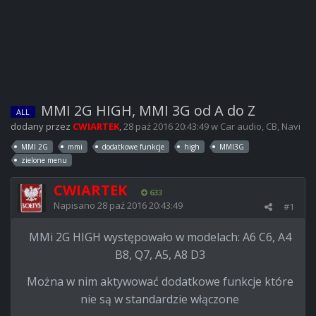
MMI 2G HIGH, MMI 3G od A do Z
ALL
dodany przez
CWIARTEK
,
28 paź 2016 20:43:49
w
Car audio, CB, Navi
MMI 2G
mmi
dodatkowe funkcje
high
MMI3G
zielone menu
CWIARTEK
633
Napisano
28 paź 2016 20:43:49
#1
MMi 2G HIGH występowało w modelach: A6 C6, A4
B8, Q7, A5, A8 D3
Można w nim aktywować dodatkowe funkcje które
nie są w standardzie włączone