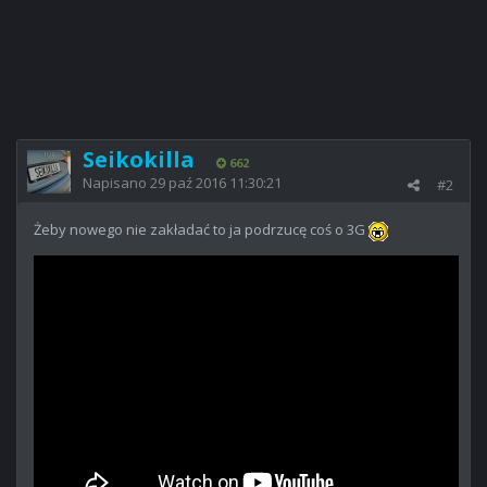
Seikokilla
662
Napisano
29 paź 2016 11:30:21
#2
Żeby nowego nie zakładać to ja podrzucę coś o 3G