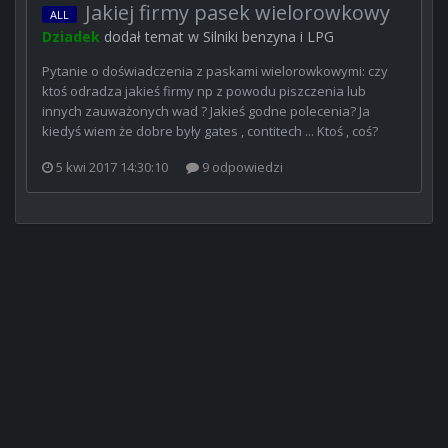
Jakiej firmy pasek wielorowkowy
ALL
Dziadek
dodał temat w
Silniki benzyna i LPG
Pytanie o doświadczenia z paskami wielorowkowymi: czy
ktoś odradza jakieś firmy np z powodu piszczenia lub
innych zauważonych wad ? Jakieś godne polecenia? Ja
kiedyś wiem że dobre były gates , contitech ... Ktoś , coś?
5 kwi 2017 14:30:10
9 odpowiedzi