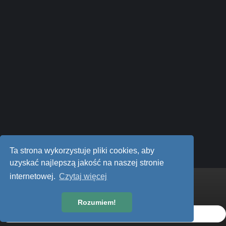
jcdesign
Theme by
Styl
Polityka prywatności
Ta strona wykorzystuje pliki cookies, aby
Powered by Invision Community
AudiTEAM.pl
uzyskać najlepszą jakość na naszej stronie
internetowej.
Czytaj więcej
Powiadomienie o plikach cookie
Warunki użytkowania
Rozumiem!
Akceptuję